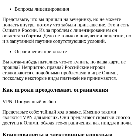
Вопросы лицензирования
Представьте, что вы пришли на вечеринку, но не можете
попасть внутрь, потому что забыли приглашение. Это и есть
Олимп в России. Из-за проблем с лицензированием он
остается за бортом. Дело не только в получении лицензии, но
и в запутанной паутине сопутствующих условий.
Ограничения при оплате
Вы когда-нибудь пытались что-то купить, но ваша карта не
прошла? Неприятно, правда? Российские игроки
сталкиваются с подобными проблемами в игре Олимп,
поскольку некоторые виды платежей не принимаются.
Как игроки преодолевают ограничения
VPN: Популярный выбор
Представьте себе: тайный ход в замке. Именно такими
являются VPN для многих. Они предлагают скрытый способ
доступа к Олимп, обходя гео-ограничения, как ниндзя в ночи.
Криптовалюты и электронные кошельки