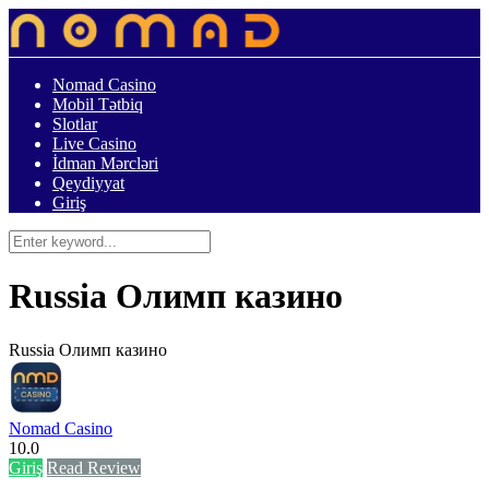
Nomad Casino
Mobil Tətbiq
Slotlar
Live Casino
İdman Mərcləri
Qeydiyyat
Giriş
Russia Олимп казино
Russia Олимп казино
Nomad Casino
10.0
Giriş
Read Review