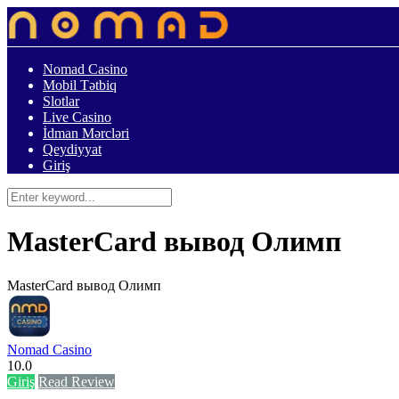
Nomad Casino
Mobil Tətbiq
Slotlar
Live Casino
İdman Mərcləri
Qeydiyyat
Giriş
MasterCard вывод Олимп
MasterCard вывод Олимп
Nomad Casino
10.0
Giriş
Read Review