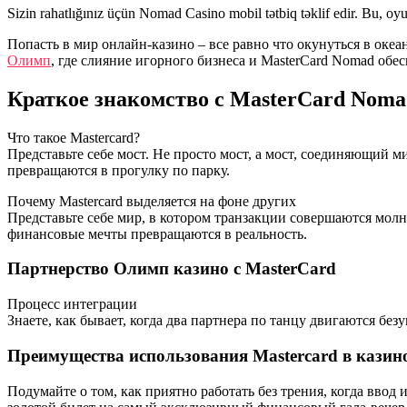
Sizin rahatlığınız üçün Nomad Casino mobil tətbiq təklif edir. Bu, oy
Попасть в мир онлайн-казино – все равно что окунуться в океан
Олимп
, где слияние игорного бизнеса и MasterCard Nomad обес
Краткое знакомство с MasterCard Noma
Что такое Mastercard?
Представьте себе мост. Не просто мост, а мост, соединяющий м
превращаются в прогулку по парку.
Почему Mastercard выделяется на фоне других
Представьте себе мир, в котором транзакции совершаются молн
финансовые мечты превращаются в реальность.
Партнерство Олимп казино с MasterCard
Процесс интеграции
Знаете, как бывает, когда два партнера по танцу двигаются б
Преимущества использования Mastercard в кази
Подумайте о том, как приятно работать без трения, когда ввод 