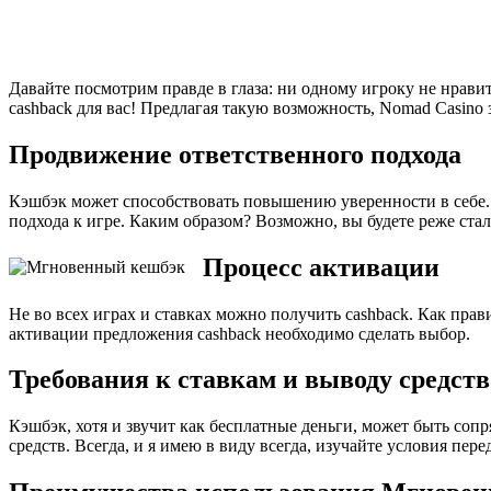
Давайте посмотрим правде в глаза: ни одному игроку не нравит
cashback для вас! Предлагая такую возможность, Nomad Casino 
Продвижение ответственного подхода
Кэшбэк может способствовать повышению уверенности в себе. Зн
подхода к игре. Каким образом? Возможно, вы будете реже стал
Процесс активации
Не во всех играх и ставках можно получить cashback. Как пра
активации предложения cashback необходимо сделать выбор.
Требования к ставкам и выводу средств
Кэшбэк, хотя и звучит как бесплатные деньги, может быть со
средств. Всегда, и я имею в виду всегда, изучайте условия пере