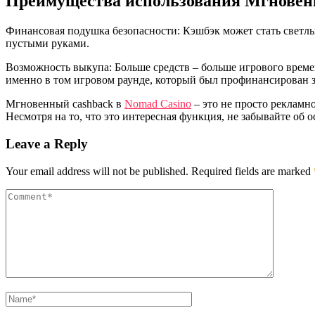
Преимущества использования Мгнове
Финансовая подушка безопасности: Кэшбэк может стать светлым 
пустыми руками.
Возможность выкупа: Больше средств – больше игрового време
именно в том игровом раунде, который был профинансирован за 
Мгновенный cashback в
Nomad Casino
– это не просто рекламно
Несмотря на то, что это интересная функция, не забывайте об 
Leave a Reply
Your email address will not be published.
Required fields are marked