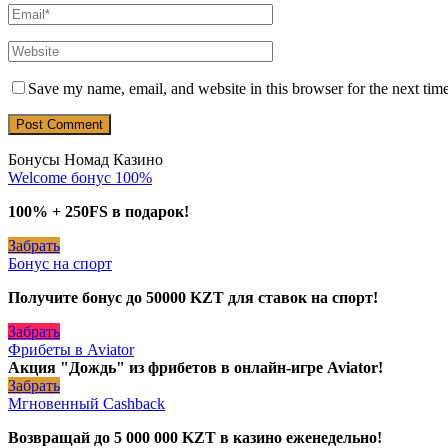
Save my name, email, and website in this browser for the next tim
Бонусы Номад Казино
Welcome бонус 100%
100% + 250FS в подарок!
Забрать
Бонус на спорт
Получите бонус до 50000 KZT для ставок на спорт!
Забрать
Фрибеты в Aviator
Акция "Дождь" из фрибетов в онлайн-игре Aviator!
Забрать
Мгновенный Cashback
Возвращай до 5 000 000 KZT в казино еженедельно!