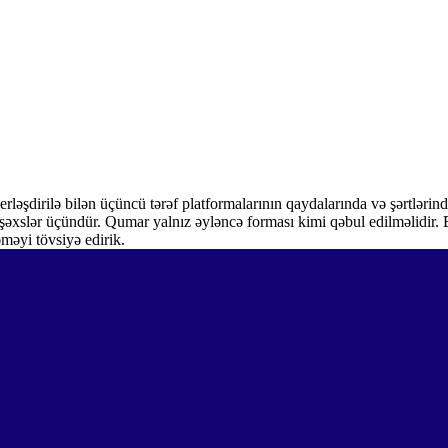
dirilə bilən üçüncü tərəf platformalarının qaydalarında və şərtlərində 
şəxslər üçündür. Qumar yalnız əyləncə forması kimi qəbul edilməlidir. Bi
əməyi tövsiyə edirik.