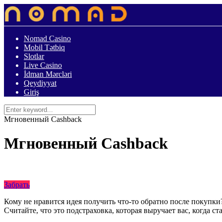
Nomad Casino
Mobil Tətbiq
Slotlar
Live Casino
İdman Mərcləri
Qeydiyyat
Giriş
Мгновенный Cashback
Мгновенный Cashback
Возвращай до 5 000 000 KZT в казино еженедельно!
Забрать
Кому не нравится идея получить что-то обратно после покупки
Считайте, что это подстраховка, которая выручает вас, когда ст