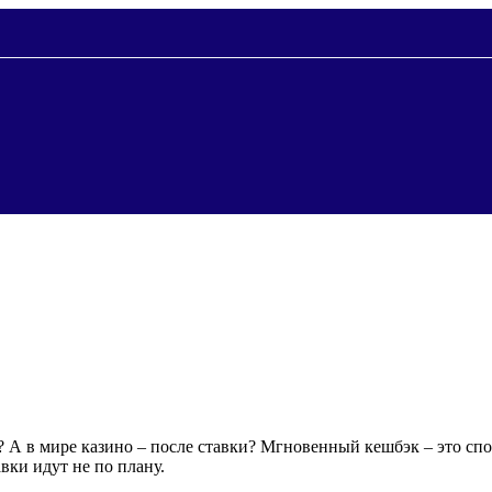
? А в мире казино – после ставки? Мгновенный кешбэк – это сп
авки идут не по плану.